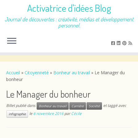
Activatrice d'idées Blog
Journal de découvertes : créativité, médias et développement
personnel.
Passer
au
contenu
Accueil
»
Citoyenneté
»
Bonheur au travail
»
Le Manager du
bonheur
Le Manager du bonheur
Billet publié dans
et taggé avec
Bonheur au travail
Carrière
Société
le
6 novembre 2016
par
Cécile
infographie