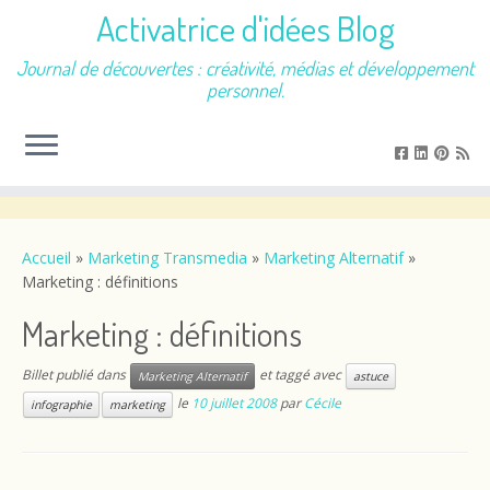
Activatrice d'idées Blog
Journal de découvertes : créativité, médias et développement
personnel.
Passer
au
contenu
Accueil
»
Marketing Transmedia
»
Marketing Alternatif
»
Marketing : définitions
Marketing : définitions
Billet publié dans
et taggé avec
Marketing Alternatif
astuce
le
10 juillet 2008
par
Cécile
infographie
marketing