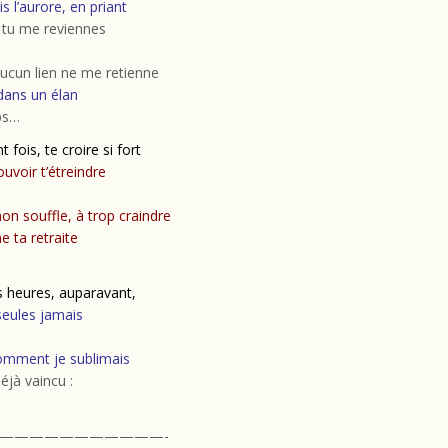
is l’aurore, en priant
 tu me reviennes
ucun lien ne me retienne
dans un élan
ps…
t fois, te croire si fort
ouvoir t’étreindre
on souffle, à trop craindre
 ta retraite
s heures, auparavant,
ules jamais
comment je sublimais
éjà vaincu :
———————————-