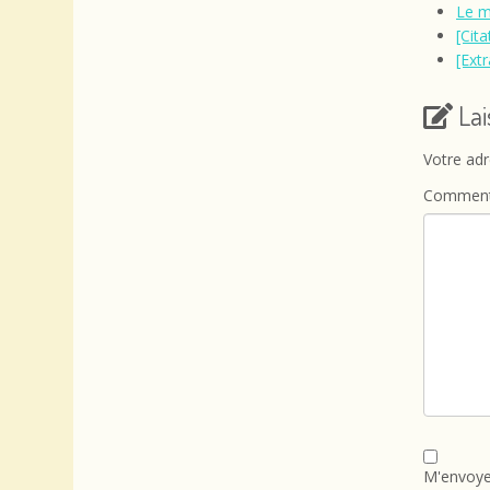
Le m
[Cit
[Extr
La
Votre adr
Comment
M'envoye