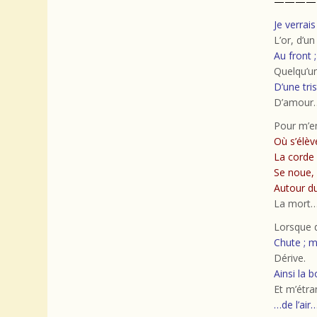
————
Je verrais
L’or, d’un
Au front ;
Quelqu’un
D’une tri
D’amour
Pour m’e
Où s’élèv
La corde
Se noue,
Autour d
La mort
Lorsque 
Chute ; 
Dérive.
Ainsi la 
Et m’étr
…de l’air