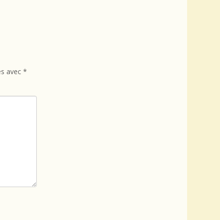
és avec
*