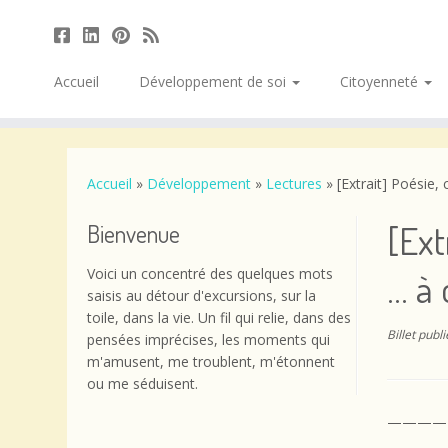
Accueil
Développement de soi
Citoyenneté
Passer
au
contenu
Accueil
»
Développement
»
Lectures
»
[Extrait] Poésie,
[Ext
Bienvenue
Voici un concentré des quelques mots
… à 
saisis au détour d'excursions, sur la
toile, dans la vie. Un fil qui relie, dans des
Billet publ
pensées imprécises, les moments qui
m'amusent, me troublent, m'étonnent
ou me séduisent.
————