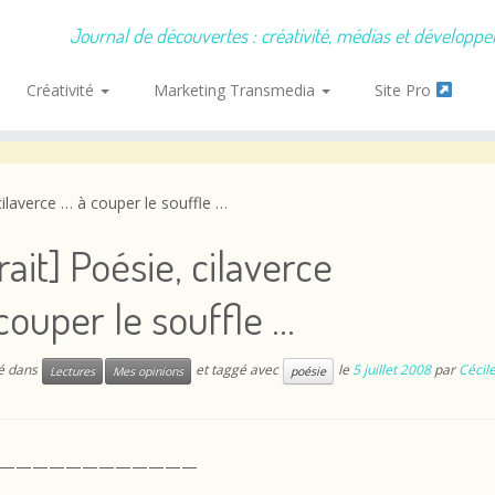
Journal de découvertes : créativité, médias et développ
Créativité
Marketing Transmedia
Site Pro
 cilaverce … à couper le souffle …
rait] Poésie, cilaverce
couper le souffle …
ié dans
et taggé avec
le
5 juillet 2008
par
Cécil
Lectures
Mes opinions
poésie
————————————