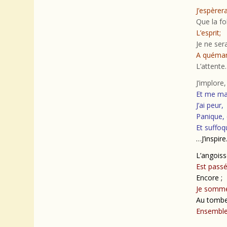
J’espèrera
Que la f
L’esprit;
Je ne ser
A quémand
L’attent
J’implore
Et me ma
J’ai peur,
Panique, 
Et suffoq
…J’inspir
L’angoiss
Est passé
Encore ;
Je somme
Au tombe
Ensemble