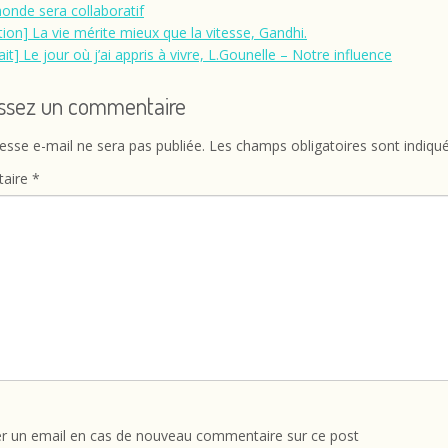
onde sera collaboratif
ation] La vie mérite mieux que la vitesse, Gandhi.
ait] Le jour où j’ai appris à vivre, L.Gounelle – Notre influence
issez un commentaire
esse e-mail ne sera pas publiée.
Les champs obligatoires sont indiqu
aire
*
r un email en cas de nouveau commentaire sur ce post