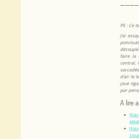
————
PS : Ce 
J’ai ess
ponctuat
découpés 
faire la
central, 
saccadée
d’air le 
joue éga
par pend
A lire 
[Extr
Médi
[Extr
Dou