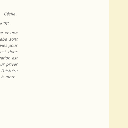
Cécile .
e “R”…
re et une
labe sont
ivies pour
est donc
uation est
ur priver
l’histoire
é à mort…