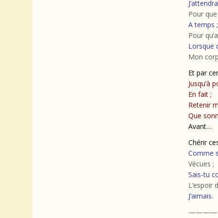
J’attendra
Pour que
A temps ;
Pour qu’a
Lorsque 
Mon cor
Et par cen
Jusqu’à p
En fait ;
Retenir m
Que sonne
Avant…
Chérir ce
Comme se
Vécues ;
Sais-tu 
L’espoir d
J’aimais.
————