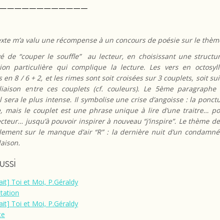
————————————
texte m’a valu une récompense à un concours de poésie sur le thèm
ayé de “couper le souffle” au lecteur, en choisissant une structu
ion particulière qui complique la lecture. Les vers en octosyl
en 8 / 6 + 2, et les rimes sont soit croisées sur 3 couplets, soit su
 liaison entre ces couplets (cf. couleurs). Le
5ème
paragraphe 
il sera le plus intense. Il symbolise une crise d’angoisse : la ponct
, mais le couplet est une phrase unique à lire d’une traitre… po
lecteur… jusqu’à pouvoir inspirer à nouveau “j’inspire”. Le thème de 
lement sur le manque d’air “R” : la dernière nuit d’un condamn
aison.
aussi
ait] Toi et Moi, P.Géraldy
tation
ait] Toi et Moi, P.Géraldy
te