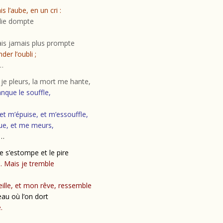
is l’aube, en un cri :
olie dompte
ais jamais plus prompte
er l’oubli ;
e…
, je pleurs, la mort me hante,
nque le souffle,
et m’épuise, et m’essouffle,
ue, et me meurs,
e…
e s’estompe et le pire
. Mais je tremble
ille, et mon rêve, ressemble
au où l’on dort
.