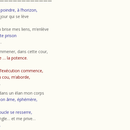
————————————
 poindre, à l’horizon,
 jour qui se lève
 brise mes liens, m’enlève
ste prison
…
mmener, dans cette cour,
e … la potence.
 l’exécution commence,
u cou, m’aborde,
…
dans un élan mon corps
mon âme, éphémère,
boucle se resserre,
angle… et me prive…
…