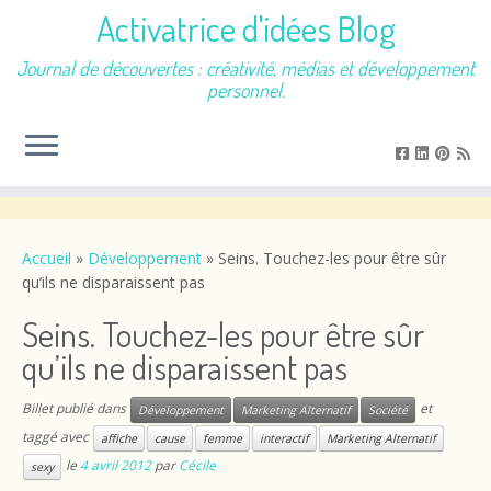
Activatrice d'idées Blog
Journal de découvertes : créativité, médias et développement
personnel.
Passer
au
contenu
Accueil
»
Développement
»
Seins. Touchez-les pour être sûr
qu’ils ne disparaissent pas
Seins. Touchez-les pour être sûr
qu’ils ne disparaissent pas
Billet publié dans
et
Développement
Marketing Alternatif
Société
taggé avec
affiche
cause
femme
interactif
Marketing Alternatif
le
4 avril 2012
par
Cécile
sexy