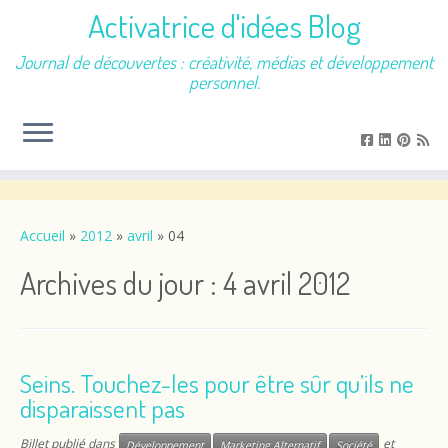
Activatrice d'idées Blog
Journal de découvertes : créativité, médias et développement
personnel.
Passer
au
contenu
Accueil
»
2012
»
avril
»
04
Archives du jour :
4 avril 2012
Seins. Touchez-les pour être sûr qu’ils ne
disparaissent pas
Billet publié dans
et
Développement
Marketing Alternatif
Société