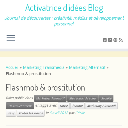
Activatrice d'idées Blog
Journal de découvertes : créativité, médias et développement
personnel.
Passer
au
contenu
Accueil
»
Marketing Transmedia
»
Marketing Alternatif
»
Flashmob & prostitution
Flashmob & prostitution
Billet publié dans
Marketing Alternatif
Mes coups de coeur
Société
et taggé avec
Toutes les vidéos
cause
femme
Marketing Alternatif
le
6 avril 2012
par
Cécile
sexy
Toutes les vidéos