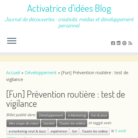
Activatrice d'idées Blog
Journal de découvertes : créativité, médias et développement
personnel.
Passer
au
contenu
Accueil
»
Développement
»
[Fun] Prévention routière : test de
vigilance
[Fun] Prévention routière : test de
vigilance
Billet publié dans
Développement
e-Marketing
Fun & Jeux
et taggé avec
Mes coups de coeur
Société
Toutes les vidéos
le
5 août
e-marketing viral & buzz
expérience
fun
Toutes les vidéos