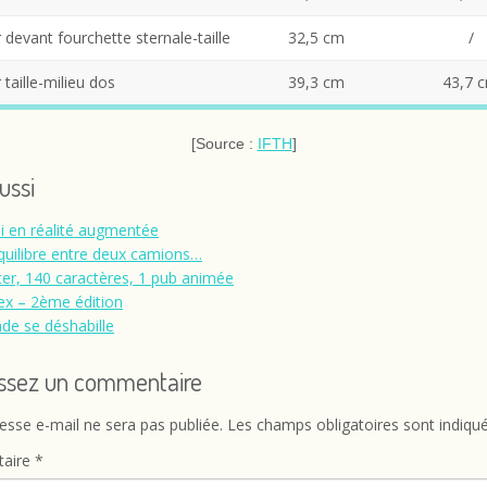
devant fourchette sternale-taille
32,5 cm
/
taille-milieu dos
39,3 cm
43,7 
[Source :
IFTH
]
aussi
i en réalité augmentée
quilibre entre deux camions…
ter, 140 caractères, 1 pub animée
ex – 2ème édition
de se déshabille
issez un commentaire
esse e-mail ne sera pas publiée.
Les champs obligatoires sont indiqu
aire
*