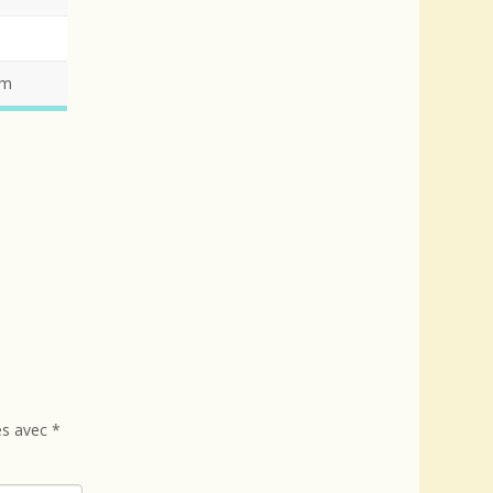
cm
és avec
*