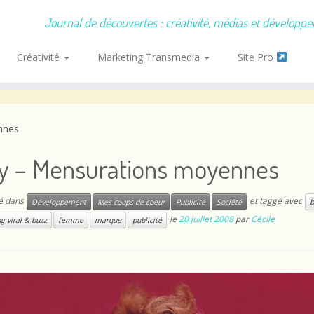
Journal de découvertes : créativité, médias et développ
Créativité
Marketing Transmedia
Site Pro
nnes
y – Mensurations moyennes
ié dans
et taggé avec
Développement
Mes coups de coeur
Publicité
Société
b
le
20 juillet 2008
par
Cécile
g viral & buzz
femme
marque
publicité