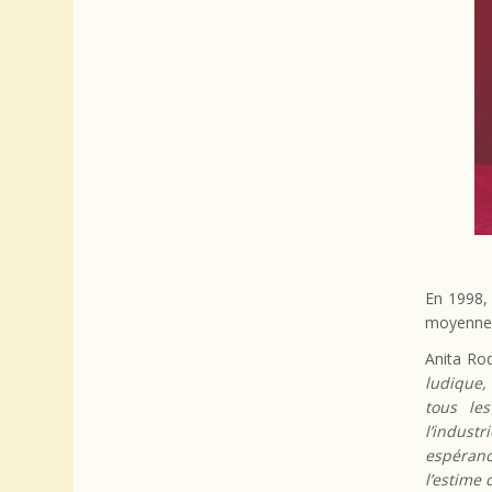
En 1998,
moyennes
Anita Ro
ludique, 
tous les
l’indust
espéranc
l’estime 