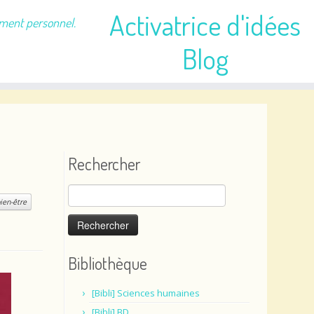
Activatrice d'idées
ement personnel.
Blog
Rechercher
Rechercher :
ien-être
Bibliothèque
[Bibli] Sciences humaines
[Bibli] BD