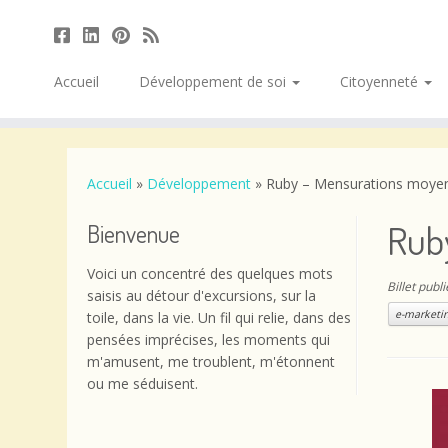
Accueil
Développement de soi
Citoyenneté
Passer
au
contenu
Accueil
»
Développement
»
Ruby – Mensurations moye
Rub
Bienvenue
Voici un concentré des quelques mots
Billet publ
saisis au détour d'excursions, sur la
e-marketin
toile, dans la vie. Un fil qui relie, dans des
pensées imprécises, les moments qui
m'amusent, me troublent, m'étonnent
ou me séduisent.