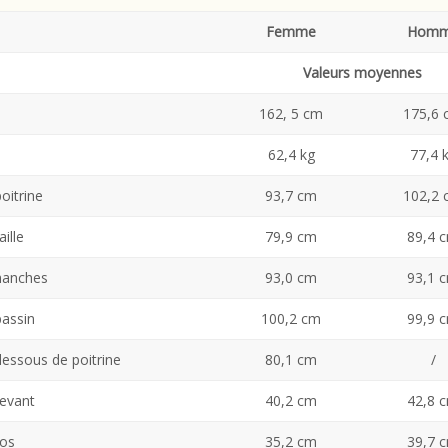
Femme
Hom
ions d’un français moyen
Valeurs moyennes
162, 5 cm
175,6 
62,4 kg
77,4 
oitrine
93,7 cm
102,2 
ille
79,9 cm
89,4 
hanches
93,0 cm
93,1 
bassin
100,2 cm
99,9 
essous de poitrine
80,1 cm
/
devant
40,2 cm
42,8 
dos
35,2 cm
39,7 