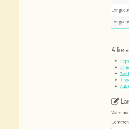
Longueur 
Longueur 
A lire 
Peps
En é
Twit
Tipp
Auba
La
Votre adr
Comment