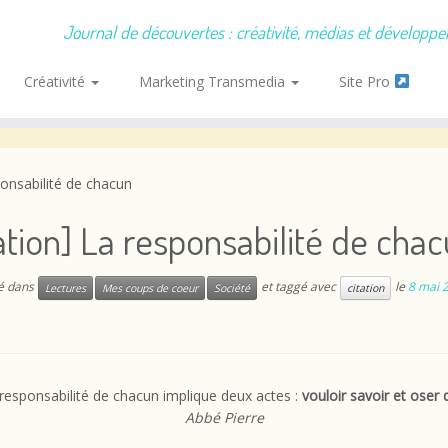
Journal de découvertes : créativité, médias et développ
Créativité
Marketing Transmedia
Site Pro
ponsabilité de chacun
ation] La responsabilité de cha
ié dans
et taggé avec
le
8 mai 
Lectures
Mes coups de coeur
Société
citation
 responsabilité de chacun implique deux actes :
vouloir savoir et oser 
Abbé Pierre