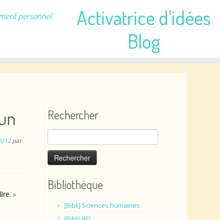
Activatrice d'idées
ement personnel.
Blog
cun
Rechercher
Rechercher :
2012
par
Bibliothèque
dire
. »
[Bibli] Sciences humaines
[Bibli] BD