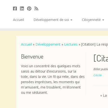
Accueil
Développement de soi
Citoyenneté
Passer
au
contenu
Accueil
»
Développement
»
Lectures
»
[Citation] La res
[Cit
Bienvenue
Voici un concentré des quelques mots
Billet publ
saisis au détour d'excursions, sur la
Cécile
toile, dans la vie. Un fil qui relie, dans des
pensées imprécises, les moments qui
m'amusent, me troublent, m'étonnent
ou me séduisent.
« La