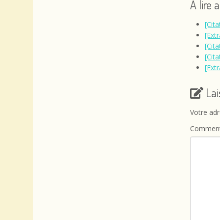
A lire 
[Cit
[Extr
[Cit
[Cit
[Extr
La
Votre adr
Comment