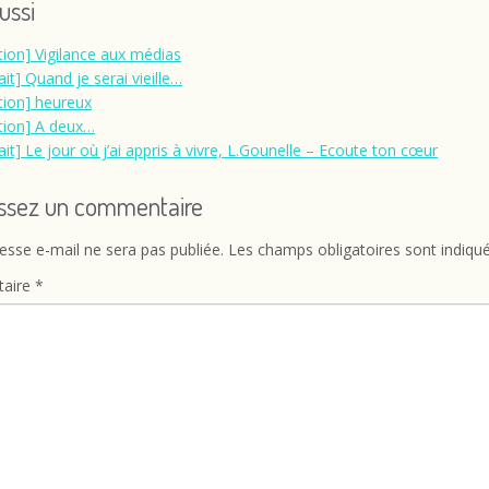
aussi
ation] Vigilance aux médias
ait] Quand je serai vieille…
ation] heureux
ation] A deux…
ait] Le jour où j’ai appris à vivre, L.Gounelle – Ecoute ton cœur
issez un commentaire
esse e-mail ne sera pas publiée.
Les champs obligatoires sont indiqu
aire
*