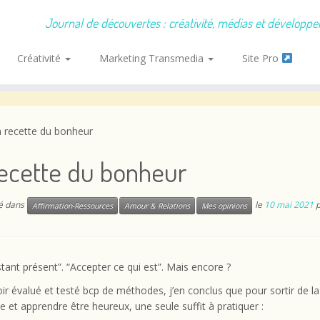
Journal de découvertes : créativité, médias et développ
Créativité
Marketing Transmedia
Site Pro
 recette du bonheur
recette du bonheur
ié dans
le
10 mai 2021
Affirmation-Ressources
Amour & Relations
Mes opinions
nstant présent”. “Accepter ce qui est”. Mais encore ?
ir évalué et testé bcp de méthodes, j’en conclus que pour sortir de la
e et apprendre être heureux, une seule suffit à pratiquer :