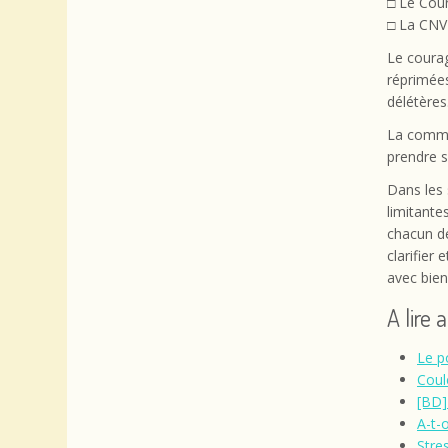
□ Le Cou
□ La CNV
Le courag
réprimées
délétères
La commun
prendre s
Dans les 
limitante
chacun de
clarifier
avec bien
A lire 
Le p
Coul
[BD]
A-t-o
Stres