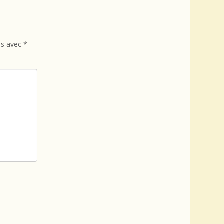
és avec
*