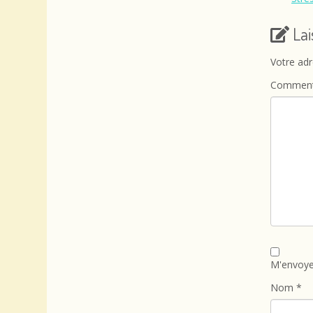
La
Votre adr
Comment
M'envoye
Nom
*