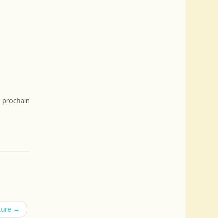
 prochain
lture
→