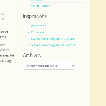
[Bibli] Romans
ons
Inspirations
des
Pearltrees
ier et
Pinterest
tres.
Suivez mon blog sur Bloglovin
nces
Suivez mon blog sur Hellocoton
êchent
Archives
évéler, de
is d’agir
Archives