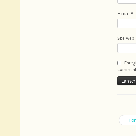
E-mail
*
Site web
Enreg
commenta
←
Fon