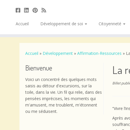
Accueil
Développement de soi
Citoyenneté
Passer
au
contenu
Accueil
»
Développement
»
Affirmation-Ressources
»
La
La 
Bienvenue
Voici un concentré des quelques mots
Billet publ
saisis au détour d'excursions, sur la
toile, dans la vie. Un fil qui relie, dans des
pensées imprécises, les moments qui
m'amusent, me troublent, m'étonnent
“Vivre l’i
ou me séduisent.
Après avo
souffranc