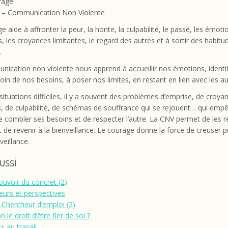
rage
 – Communication Non Violente
e aide à affronter la peur, la honte, la culpabilité, le passé, les émoti
, les croyances limitantes, le regard des autres et à sortir des habitu
.
ication non violente nous apprend à accueillir nos émotions, identif
oin de nos besoins, à poser nos limites, en restant en lien avec les au
situations difficiles, il y a souvent des problèmes d’emprise, de croya
s, de culpabilité, de schémas de souffrance qui se rejouent… qui emp
 combler ses besoins et de respecter l’autre. La CNV permet de les r
 et de revenir à la bienveillance. Le courage donne la force de creuser pu
veillance.
aussi
ouvoir du concret (2)
eurs et perspectives
 Chercheur d’emploi (2)
n le droit d’être fier de soi ?
s au travail