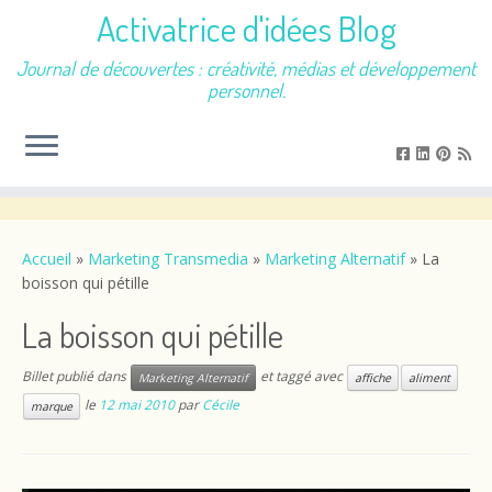
Activatrice d'idées Blog
Journal de découvertes : créativité, médias et développement
personnel.
Passer
au
contenu
Accueil
»
Marketing Transmedia
»
Marketing Alternatif
»
La
boisson qui pétille
La boisson qui pétille
Billet publié dans
et taggé avec
Marketing Alternatif
affiche
aliment
le
12 mai 2010
par
Cécile
marque