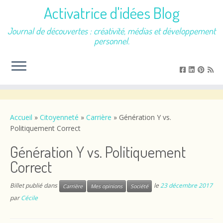
Activatrice d'idées Blog
Journal de découvertes : créativité, médias et développement
personnel.
Passer
au
contenu
Accueil
»
Citoyenneté
»
Carrière
»
Génération Y vs.
Politiquement Correct
Génération Y vs. Politiquement
Correct
Billet publié dans
le
23 décembre 2017
Carrière
Mes opinions
Société
par
Cécile