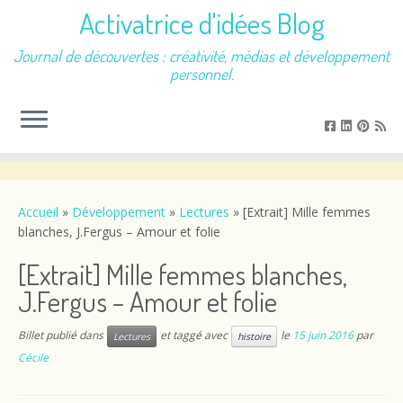
Activatrice d'idées Blog
Journal de découvertes : créativité, médias et développement
personnel.
Passer
au
contenu
Accueil
»
Développement
»
Lectures
»
[Extrait] Mille femmes
blanches, J.Fergus – Amour et folie
[Extrait] Mille femmes blanches,
J.Fergus – Amour et folie
Billet publié dans
et taggé avec
le
15 juin 2016
par
Lectures
histoire
Cécile