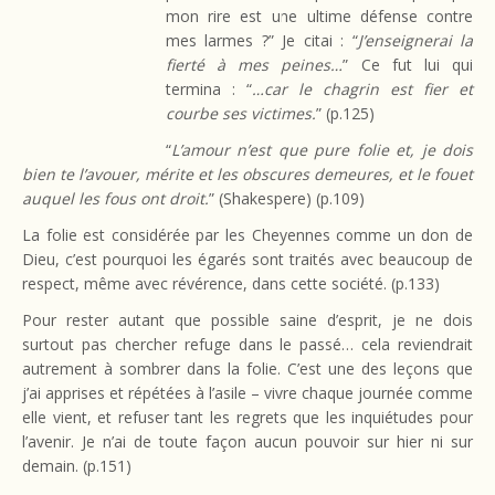
mon rire est une ultime défense contre
mes larmes ?” Je citai : “
J’enseignerai la
fierté à mes peines…
” Ce fut lui qui
termina : “
…car le chagrin est fier et
courbe ses victimes.
” (p.125)
“
L’amour n’est que pure folie et, je dois
bien te l’avouer, mérite et les obscures demeures, et le fouet
auquel les fous ont droit.
” (Shakespere) (p.109)
La folie est considérée par les Cheyennes comme un don de
Dieu, c’est pourquoi les égarés sont traités avec beaucoup de
respect, même avec révérence, dans cette société. (p.133)
Pour rester autant que possible saine d’esprit, je ne dois
surtout pas chercher refuge dans le passé… cela reviendrait
autrement à sombrer dans la folie. C’est une des leçons que
j’ai apprises et répétées à l’asile – vivre chaque journée comme
elle vient, et refuser tant les regrets que les inquiétudes pour
l’avenir. Je n’ai de toute façon aucun pouvoir sur hier ni sur
demain. (p.151)