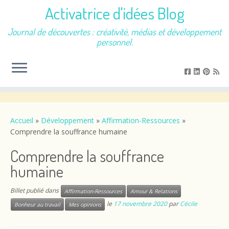
Activatrice d'idées Blog
Journal de découvertes : créativité, médias et développement
personnel.
Passer
au
contenu
Accueil
»
Développement
»
Affirmation-Ressources
»
Comprendre la souffrance humaine
Comprendre la souffrance
humaine
Billet publié dans
Affirmation-Ressources
Amour & Relations
le
17 novembre 2020
par
Cécile
Bonheur au travail
Mes opinions