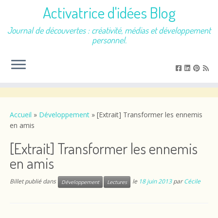
Activatrice d'idées Blog
Journal de découvertes : créativité, médias et développement
personnel.
Passer
au
contenu
Accueil
»
Développement
»
[Extrait] Transformer les ennemis
en amis
[Extrait] Transformer les ennemis
en amis
Billet publié dans
le
18 juin 2013
par
Cécile
Développement
Lectures