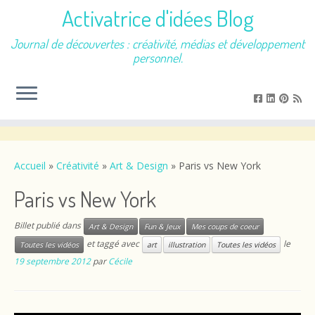
Activatrice d'idées Blog
Journal de découvertes : créativité, médias et développement
personnel.
Passer
au
contenu
Accueil
»
Créativité
»
Art & Design
»
Paris vs New York
Paris vs New York
Billet publié dans
Art & Design
Fun & Jeux
Mes coups de coeur
et taggé avec
le
Toutes les vidéos
art
illustration
Toutes les vidéos
19 septembre 2012
par
Cécile