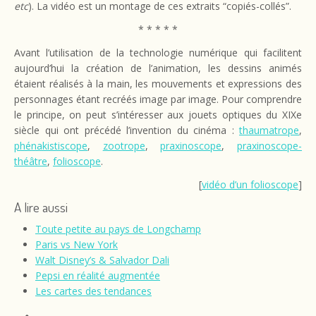
etc
). La vidéo est un montage de ces extraits “copiés-collés”.
* * * * *
Avant l’utilisation de la technologie numérique qui facilitent
aujourd’hui la création de l’animation, les dessins animés
étaient réalisés à la main, les mouvements et expressions des
personnages étant recréés image par image. Pour comprendre
le principe, on peut s’intéresser aux jouets optiques du XIXe
siècle qui ont précédé l’invention du cinéma :
thaumatrope
,
phénakistiscope
,
zootrope
,
praxinoscope
,
praxinoscope-
théâtre
,
folioscope
.
[
vidéo d’un folioscope
]
A lire aussi
Toute petite au pays de Longchamp
Paris vs New York
Walt Disney’s & Salvador Dali
Pepsi en réalité augmentée
Les cartes des tendances