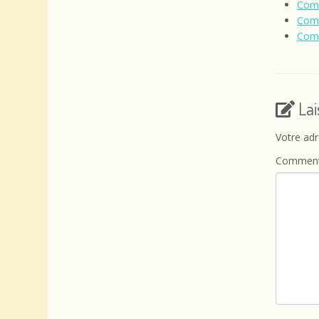
Comp
Comp
Comp
La
Votre adr
Comment