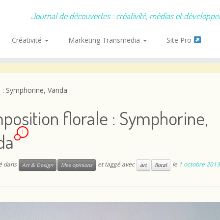
Journal de découvertes : créativité, médias et développ
Créativité
Marketing Transmedia
Site Pro
e : Symphorine, Vanda
osition florale : Symphorine,
1
da
ié dans
et taggé avec
le
1 octobre 2013
Art & Design
Mes opinions
art
floral