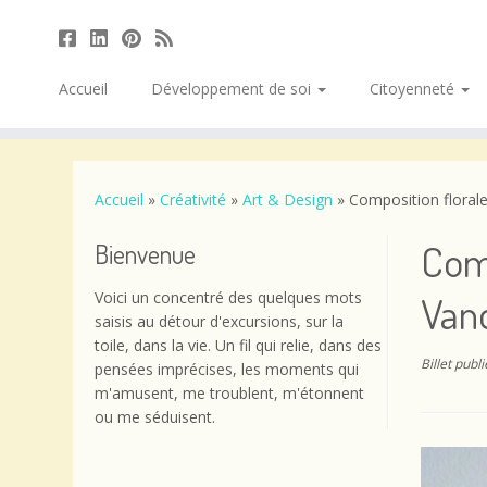
Accueil
Développement de soi
Citoyenneté
Passer
au
contenu
Accueil
»
Créativité
»
Art & Design
»
Composition floral
Comp
Bienvenue
Voici un concentré des quelques mots
Van
saisis au détour d'excursions, sur la
toile, dans la vie. Un fil qui relie, dans des
Billet publ
pensées imprécises, les moments qui
m'amusent, me troublent, m'étonnent
ou me séduisent.