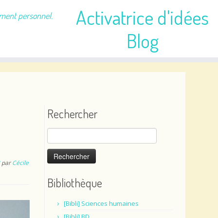
Activatrice d'idées
ement personnel.
Blog
Rechercher
Rechercher :
par
Cécile
Bibliothèque
[Bibli] Sciences humaines
[Bibli] BD