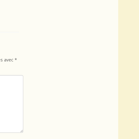
és avec
*