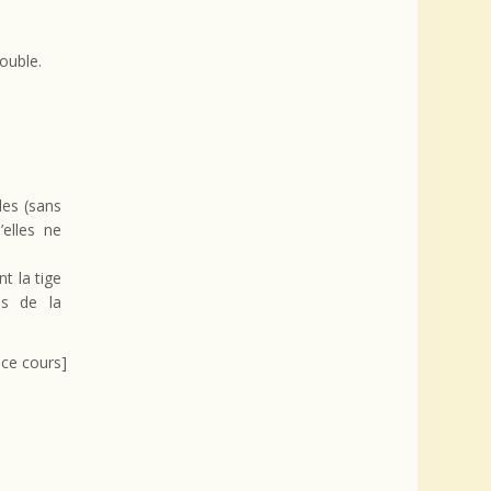
rouble.
les (sans
’elles ne
t la tige
us de la
 ce cours]