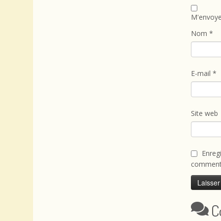
M'envoye
Nom
*
E-mail
*
Site web
Enreg
commenta
C