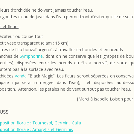
fleurs d’orchidée ne doivent jamais toucher l’eau.
 gouttes d’eau de javel dans l’eau permettront d’éviter qu’elle ne se t
s et fleurs
:
écateur ou coupe-tout
etit vase transparent (diam : 15 cm)
tres de fil à bonzaï argenté, à travailler en boucles et en nœuds
anches de
Symphorine
, dont on ne conserve que les grappes de bou
feuilles), disposées entre les nœuds du fils à bonzaï, de sorte qu
ntent pas à la surface avec l’eau.
chidées
Vanda
“Black Magic”. Les fleurs seront séparées en conservan
cipale (qui sera immergée dans l’eau), et disposées au-dess
osition. Attention, les pétales ne doivent surtout pas toucher l’eau.
[Merci à Isabelle Loison pour
aussi
osition florale : Tournesol, Germini, Calla
osition florale : Amaryllis et Germinis