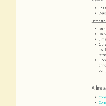
A savoir
:
Les 
Deux
Ustensile
Un s
Un p
3 mè
2 br
les 
remo
3 or
prin
comp
A lire 
Comp
Comp