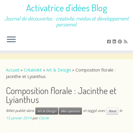
Activatrice d'idées Blog
Journal de découvertes : créativité, médias et développement
personnel.
Passer
au
contenu
Accueil
»
Créativité
»
Art & Design
»
Composition florale :
Jacinthe et Lyianthus
Composition florale : Jacinthe et
Lyianthus
Billet publié dans
et taggé avec
le
Art & Design
Mes opinions
floral
15 janvier 2014
par
Cécile