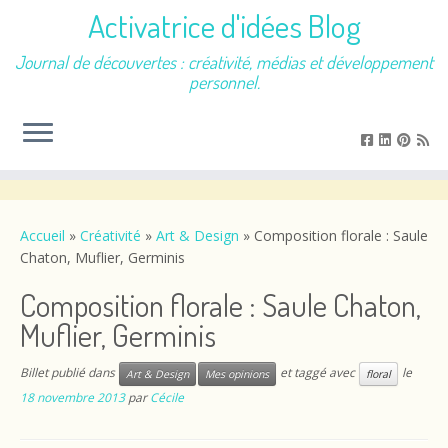
Activatrice d'idées Blog
Journal de découvertes : créativité, médias et développement
personnel.
Passer
au
contenu
Accueil
»
Créativité
»
Art & Design
»
Composition florale : Saule
Chaton, Muflier, Germinis
Composition florale : Saule Chaton,
Muflier, Germinis
Billet publié dans
et taggé avec
le
Art & Design
Mes opinions
floral
18 novembre 2013
par
Cécile