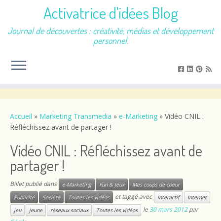
Activatrice d'idées Blog
Journal de découvertes : créativité, médias et développement
personnel.
Passer
au
contenu
Accueil
»
Marketing Transmedia
»
e-Marketing
»
Vidéo CNIL :
Réfléchissez avant de partager !
Vidéo CNIL : Réfléchissez avant de
partager !
Billet publié dans
e-Marketing
Fun & Jeux
Mes coups de coeur
et taggé avec
Publicité
Société
Toutes les vidéos
interactif
Internet
le
30 mars 2012
par
jeu
jeune
réseaux sociaux
Toutes les vidéos