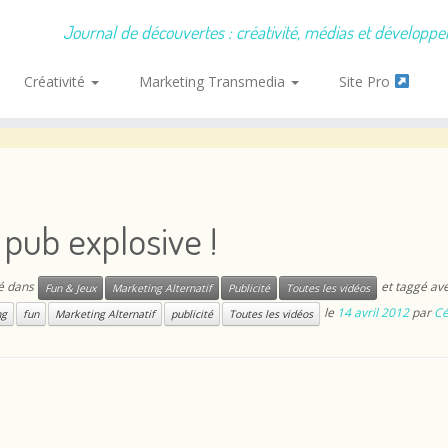
Journal de découvertes : créativité, médias et développ
Créativité
Marketing Transmedia
Site Pro
pub explosive !
ié dans
et taggé av
Fun & Jeux
Marketing Alternatif
Publicité
Toutes les vidéos
le
14 avril 2012
par
Cé
ng
fun
Marketing Alternatif
publicité
Toutes les vidéos