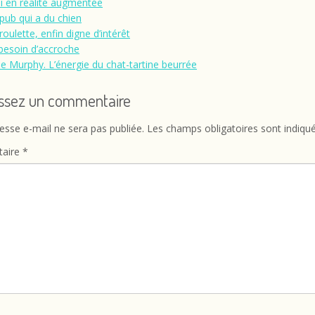
i en réalité augmentée
pub qui a du chien
oulette, enfin digne d’intérêt
besoin d’accroche
de Murphy. L’énergie du chat-tartine beurrée
issez un commentaire
esse e-mail ne sera pas publiée.
Les champs obligatoires sont indiqu
aire
*