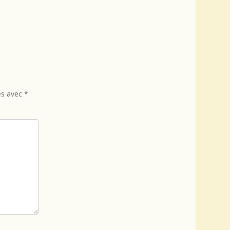
és avec
*