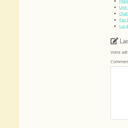
Peps
Une 
Chatr
Pas 
Loi 
La
Votre adr
Comment