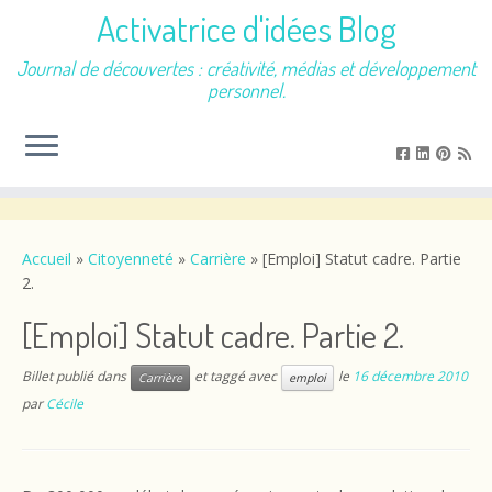
Activatrice d'idées Blog
Journal de découvertes : créativité, médias et développement
personnel.
Passer
au
contenu
Accueil
»
Citoyenneté
»
Carrière
»
[Emploi] Statut cadre. Partie
2.
[Emploi] Statut cadre. Partie 2.
Billet publié dans
et taggé avec
le
16 décembre 2010
Carrière
emploi
par
Cécile