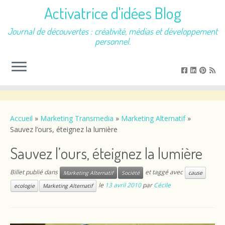
Activatrice d'idées Blog
Journal de découvertes : créativité, médias et développement
personnel.
Passer
au
contenu
Accueil
»
Marketing Transmedia
»
Marketing Alternatif
»
Sauvez l’ours, éteignez la lumière
Sauvez l’ours, éteignez la lumière
Billet publié dans
et taggé avec
Marketing Alternatif
Société
cause
le
13 avril 2010
par
Cécile
ecologie
Marketing Alternatif