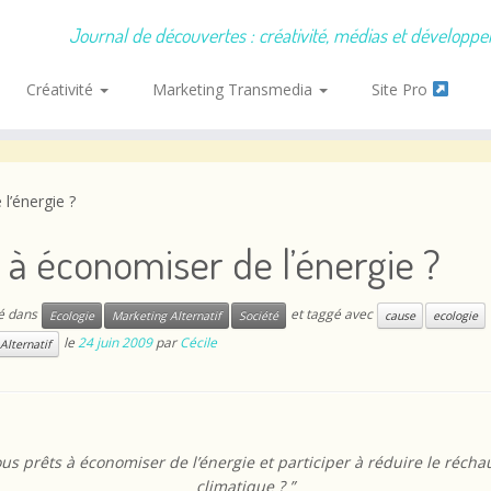
Journal de découvertes : créativité, médias et développ
Créativité
Marketing Transmedia
Site Pro
l’énergie ?
 à économiser de l’énergie ?
ié dans
et taggé avec
Ecologie
Marketing Alternatif
Société
cause
ecologie
le
24 juin 2009
par
Cécile
Alternatif
ous prêts à économiser de l’énergie et participer à réduire le réch
climatique ? ”