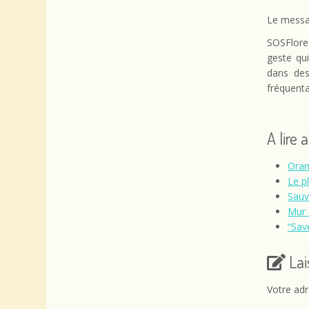
Le messag
SOSFlores
geste qui
dans des
fréquenta
A lire 
Oran
Le p
Sauv
Mur 
“Sav
La
Votre adr