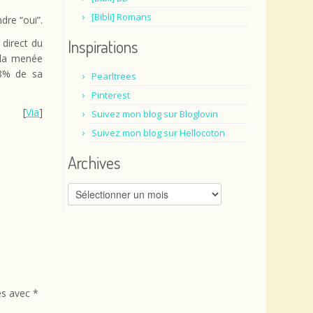
[Bibli] Romans
dre “oui”.
Inspirations
 direct du
illa menée
 8% de sa
Pearltrees
Pinterest
[
Via
]
Suivez mon blog sur Bloglovin
Suivez mon blog sur Hellocoton
Archives
Archives
és avec
*