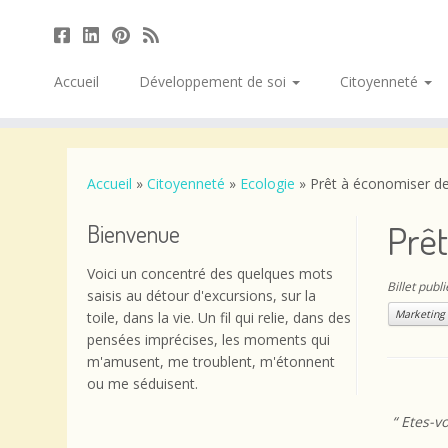
Accueil
Développement de soi
Citoyenneté
Passer
au
contenu
Accueil
»
Citoyenneté
»
Ecologie
»
Prêt à économiser de 
Prêt
Bienvenue
Voici un concentré des quelques mots
Billet publ
saisis au détour d'excursions, sur la
Marketing 
toile, dans la vie. Un fil qui relie, dans des
pensées imprécises, les moments qui
m'amusent, me troublent, m'étonnent
ou me séduisent.
“ Etes-v