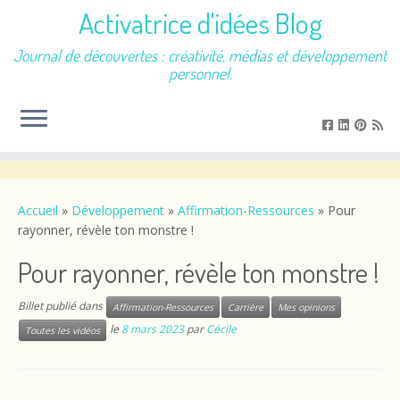
Activatrice d'idées Blog
Journal de découvertes : créativité, médias et développement
personnel.
Passer
au
contenu
Accueil
»
Développement
»
Affirmation-Ressources
»
Pour
rayonner, révèle ton monstre !
Pour rayonner, révèle ton monstre !
Billet publié dans
Affirmation-Ressources
Carrière
Mes opinions
le
8 mars 2023
par
Cécile
Toutes les vidéos