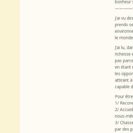
bonheur 
————
J’ai vu de
prends se
environne
le monde
J’ai lu, d
richesse 
pas parce
en étant 
les oppor
attirant 
capable d
Pour être
1/ Reconn
2/ Accuei
nous-mêm
3/ Chasse
par des p