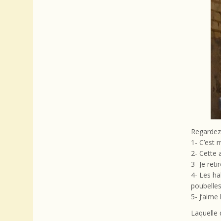
Regardez
1- C’est 
2- Cette 
3- Je reti
4- Les ha
poubelles
5- J’aime 
Laquelle 