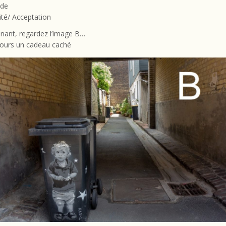
ude
vité/ Acceptation
nant, regardez l’image B…
ujours un cadeau caché