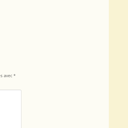
és avec
*