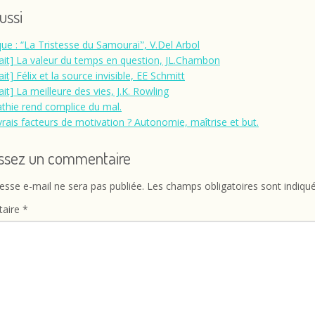
aussi
ique : “La Tristesse du Samouraï”, V.Del Arbol
rait] La valeur du temps en question, JL.Chambon
ait] Félix et la source invisible, EE Schmitt
ait] La meilleure des vies, J.K. Rowling
athie rend complice du mal.
vrais facteurs de motivation ? Autonomie, maîtrise et but.
issez un commentaire
esse e-mail ne sera pas publiée.
Les champs obligatoires sont indiqu
aire
*