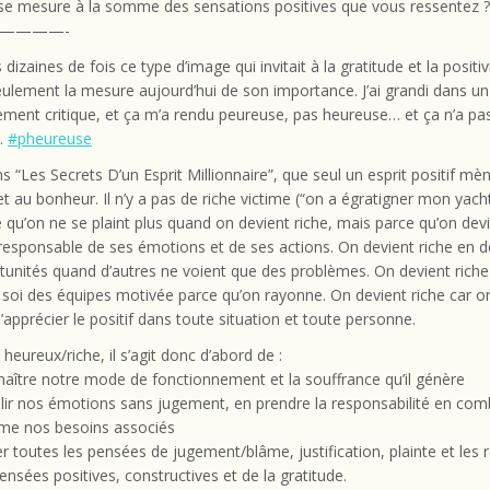
se mesure à la somme des sensations positives que vous ressentez ?
————-
s dizaines de fois ce type d’image qui invitait à la gratitude et la positi
ulement la mesure aujourd’hui de son importance. J’ai grandi dans un
ment critique, et ça m’a rendu peureuse, pas heureuse… et ça n’a p
.
#pheureuse
ans “Les Secrets D’un Esprit Millionnaire”, que seul un esprit positif mèn
et au bonheur. Il n’y a pas de riche victime (“on a égratigner mon yach
 qu’on ne se plaint plus quand on devient riche, mais parce qu’on devi
responsable de ses émotions et de ses actions. On devient riche en d
tunités quand d’autres ne voient que des problèmes. On devient riche
à soi des équipes motivée parce qu’on rayonne. On devient riche car o
’apprécier le positif dans toute situation et toute personne.
 heureux/riche, il s’agit donc d’abord de :
aître notre mode de fonctionnement et la souffrance qu’il génère
llir nos émotions sans jugement, en prendre la responsabilité en com
e nos besoins associés
r toutes les pensées de jugement/blâme, justification, plainte et les
ensées positives, constructives et de la gratitude.