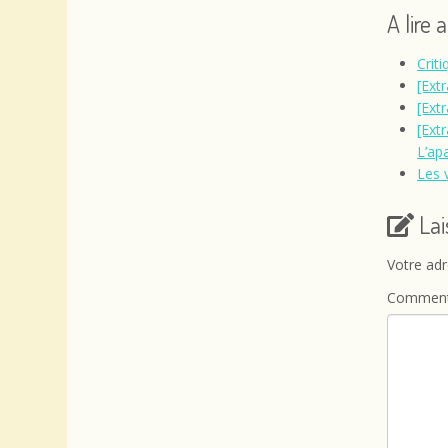
A lire 
Crit
[Ext
[Extr
[Extr
L’ap
Les 
La
Votre adr
Comment