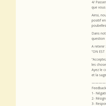
4/ Passe
que vous 
Ainsi, no
positif e
poubelles
Dans notr
question 
A retenir 
“ON EST 
“Acceptez
les chose
Ayez le c
et la sage
————
Feedback 
1- Négati
2- Résign
3- Respon