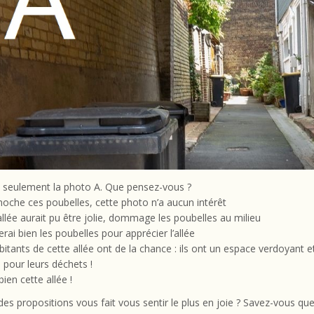
 seulement la photo A. Que pensez-vous ?
moche ces poubelles, cette photo n’a aucun intérêt
allée aurait pu être jolie, dommage les poubelles au milieu
rerai bien les poubelles pour apprécier l’allée
bitants de cette allée ont de la chance : ils ont un espace verdoyant e
 pour leurs déchets !
bien cette allée !
des propositions vous fait vous sentir le plus en joie ? Savez-vous que