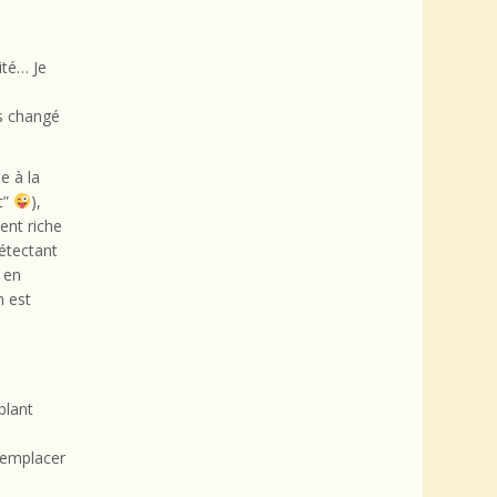
vité… Je
as changé
e à la
t”
),
ent riche
étectant
 en
n est
blant
 remplacer