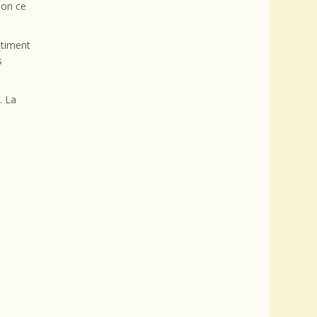
non ce
ntiment
s
. La