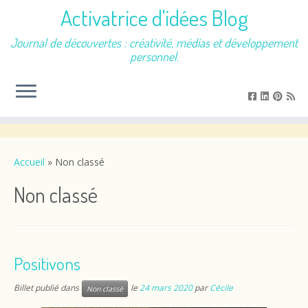
Activatrice d'idées Blog
Journal de découvertes : créativité, médias et développement
personnel.
Passer
au
contenu
Accueil
»
Non classé
Non classé
Positivons
Billet publié dans
le
24 mars 2020
par
Cécile
Non classé