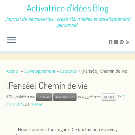
Activatrice d'idées Blog
Journal de découvertes : créativité, médias et développement
personnel.
Passer
au
contenu
Accueil
»
Développement
»
Lectures
»
[Pensée] Chemin de vie
[Pensée] Chemin de vie
Billet publié dans
et taggé avec
le
21
Lectures
Mes opinions
pensée
mars 2012
par
Cécile
Nous sommes tous égaux. Ce qui fait notre valeur,