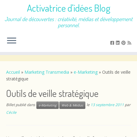
Activatrice d'idées Blog
Journal de découvertes : créativité, médias et développement
personnel.
Passer
au
contenu
Accueil
»
Marketing Transmedia
»
e-Marketing
»
Outils de veille
stratégique
Outils de veille stratégique
Billet publié dans
le
13 septembre 2011
par
e-Marketing
Web & Médias
Cécile