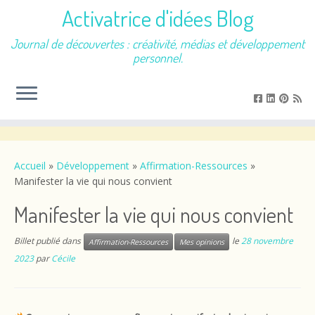
Activatrice d'idées Blog
Journal de découvertes : créativité, médias et développement
personnel.
Passer
au
contenu
Accueil
»
Développement
»
Affirmation-Ressources
»
Manifester la vie qui nous convient
Manifester la vie qui nous convient
Billet publié dans
le
28 novembre
Affirmation-Ressources
Mes opinions
2023
par
Cécile