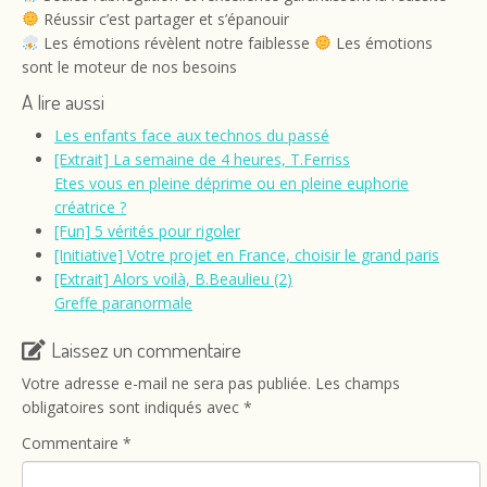
Réussir c’est partager et s’épanouir
Les émotions révèlent notre faiblesse
Les émotions
sont le moteur de nos besoins
A lire aussi
Les enfants face aux technos du passé
[Extrait] La semaine de 4 heures, T.Ferriss
Etes vous en pleine déprime ou en pleine euphorie
créatrice ?
[Fun] 5 vérités pour rigoler
[Initiative] Votre projet en France, choisir le grand paris
[Extrait] Alors voilà, B.Beaulieu (2)
Greffe paranormale
Laissez un commentaire
Votre adresse e-mail ne sera pas publiée.
Les champs
obligatoires sont indiqués avec
*
Commentaire
*