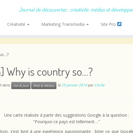
Journal de découvertes : créativité, médias et développ
Créativité
Marketing Transmedia
Site Pro
 so…?
] Why is country so…?
ié dans
le
29 janvier 2014
par
Cécile
Fun & Jeux
Web & Médias
Une carte réalisée à partir des suggestions Google à la question :
“Pourquoi ce pays est tellement….”
son, s’est livré à une expérience passionnante : lister ce que Goog