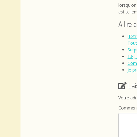
lorsqu’on
est telle
A lire 
[Ext
Tout 
Surp
L.E.
Comp
Je p
La
Votre adr
Comment