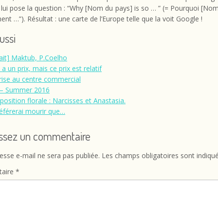
 lui pose la question : “Why [Nom du pays] is so … ” (= Pourquoi [No
ment …”). Résultat : une carte de l’Europe telle que la voit Google !
aussi
rait] Maktub, P.Coelho
a un prix, mais ce prix est relatif
rise au centre commercial
J – Summer 2016
osition florale : Narcisses et Anastasia.
référerai mourir que…
issez un commentaire
esse e-mail ne sera pas publiée.
Les champs obligatoires sont indiqu
aire
*