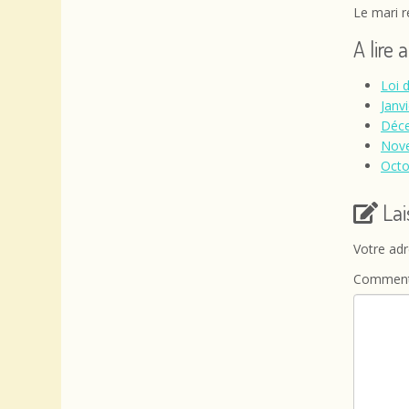
Le mari r
A lire 
Loi 
Janvi
Déce
Nove
Octo
La
Votre adr
Comment