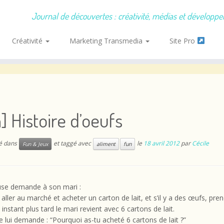
Journal de découvertes : créativité, médias et développ
Créativité
Marketing Transmedia
Site Pro
] Histoire d’oeufs
ié dans
et taggé avec
le
18 avril 2012
par
Cécile
Fun & Jeux
aliment
fun
se demande à son mari :
 aller au marché et acheter un carton de lait, et s’il y a des œufs, pre
instant plus tard le mari revient avec 6 cartons de lait.
lui demande : “Pourquoi as-tu acheté 6 cartons de lait ?”