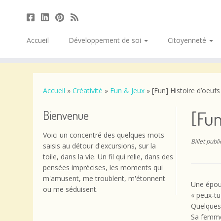
Accueil
Développement de soi
Citoyenneté
Passer
au
contenu
Accueil
»
Créativité
»
Fun & Jeux
»
[Fun] Histoire d’oeufs
[Fun
Bienvenue
Voici un concentré des quelques mots
Billet publ
saisis au détour d'excursions, sur la
toile, dans la vie. Un fil qui relie, dans des
pensées imprécises, les moments qui
m'amusent, me troublent, m'étonnent
Une épou
ou me séduisent.
« peux-tu
Quelques 
Sa femme 