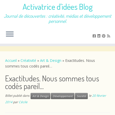
Activatrice d'idées Blog
Journal de découvertes : créativité, médias et développement
personnel.
Passer
au
contenu
Accueil
»
Créativité
»
Art & Design
»
Exactitudes. Nous
sommes tous codés pareil…
Exactitudes. Nous sommes tous
codés pareil…
Billet publié dans
le
20 février
Art & Design
Développement
Société
2014
par
Cécile