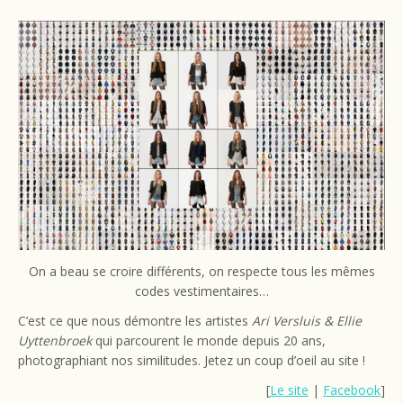
On a beau se croire différents, on respecte tous les mêmes
codes vestimentaires…
C’est ce que nous démontre les artistes
Ari Versluis & Ellie
Uyttenbroek
qui parcourent le monde depuis 20 ans,
photographiant nos similitudes. Jetez un coup d’oeil au site !
[
Le site
|
Facebook
]