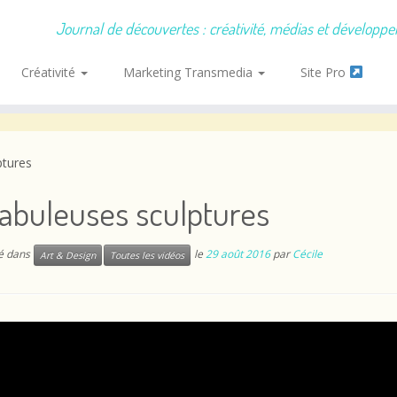
Journal de découvertes : créativité, médias et développ
Créativité
Marketing Transmedia
Site Pro
ptures
abuleuses sculptures
ié dans
le
29 août 2016
par
Cécile
Art & Design
Toutes les vidéos