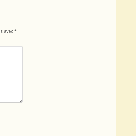
és avec
*