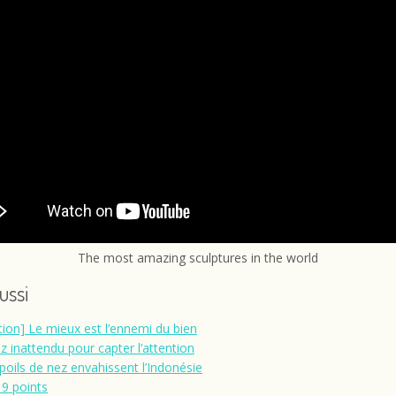
The most amazing sculptures in the world
aussi
ation] Le mieux est l’ennemi du bien
z inattendu pour capter l’attention
poils de nez envahissent l’Indonésie
 9 points