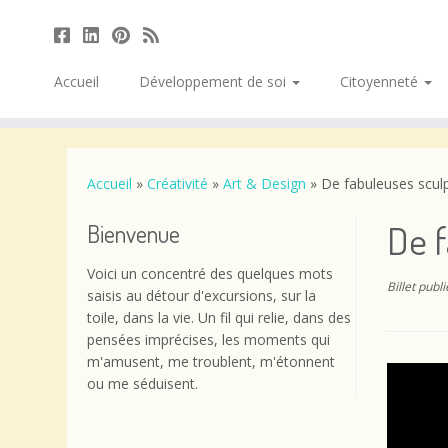
Accueil
Développement de soi
Citoyenneté
Passer
au
contenu
Accueil
»
Créativité
»
Art & Design
»
De fabuleuses scul
De f
Bienvenue
Voici un concentré des quelques mots
Billet publ
saisis au détour d'excursions, sur la
toile, dans la vie. Un fil qui relie, dans des
pensées imprécises, les moments qui
m'amusent, me troublent, m'étonnent
ou me séduisent.