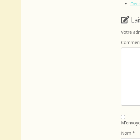
Déce
La
Votre adr
Comment
M'envoye
Nom
*