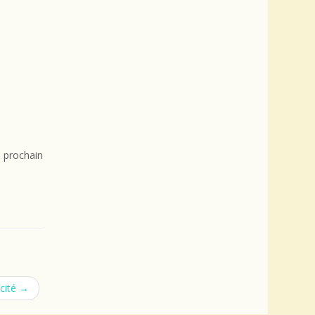
 prochain
ïcité
→