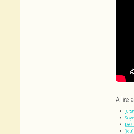
A lire 
[Cit
Soye
Des 
[Jeu]