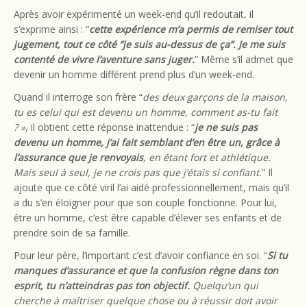
Après avoir expérimenté un week-end qu’il redoutait, il
s’exprime ainsi : “
cette expérience m’a permis de remiser tout
jugement, tout ce côté “je suis au-dessus de ça”. Je me suis
contenté de vivre l’aventure sans juger.
” Même s’il admet que
devenir un homme différent prend plus d’un week-end.
Quand il interroge son frère “
des deux garçons de la maison,
tu es celui qui est devenu un homme, comment as-tu fait
?
»
, il obtient cette réponse inattendue : “
je ne suis pas
devenu un homme, j’ai fait semblant d’en être un, grâce à
l’assurance que je renvoyais
, en étant fort et athlétique.
Mais seul à seul, je ne crois pas que j’étais si confiant.
” Il
ajoute que ce côté viril l’ai aidé professionnellement, mais qu’il
a du s’en éloigner pour que son couple fonctionne. Pour lui,
être un homme, c’est être capable d’élever ses enfants et de
prendre soin de sa famille.
Pour leur père, l’important c’est d’avoir confiance en soi. “
Si tu
manques d’assurance et que la confusion règne dans ton
esprit, tu n’atteindras pas ton objectif.
Quelqu’un qui
cherche à maîtriser quelque chose ou à réussir doit avoir