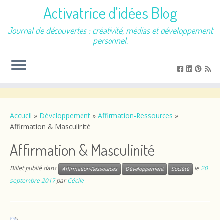
Activatrice d'idées Blog
Journal de découvertes : créativité, médias et développement
personnel.
Passer
au
contenu
Accueil
»
Développement
»
Affirmation-Ressources
»
Affirmation & Masculinité
Affirmation & Masculinité
Billet publié dans
le
20
Affirmation-Ressources
Développement
Société
septembre 2017
par
Cécile