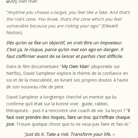
“
Anytime you choose a target, you feel like a fake. And that’s
the risk’s zone. You know, that’s the zone which you feel
vulnerable because you are risking your ego.
” (Edward
Norton)
Dès qu’on se fixe un objectif, on croit être un imposteur.
C’est ça, le risque, parce qu’on met son ego en danger. Il
faut s’affirmer avant de se lancer et parfois c’est difficile.
Dans le film documentaire “
My Own Man
” (disponible sur
Netflix), David Sampliner explore le thème de la confiance en
soi et de la masculinité, en livrant ses propres doutes à l’aune
de son nouveau rôle de père.
David Sampliner a longtemps cherché un mentor qui lui
confirme qu’il était sur la bonne voie : guide, rabbin,
thérapeute… puis il a rencontré une coach de vie. Sa leçon ? “
il
faut oser prendre des risques, faire un truc qui t’effraie chaque
jour.
Trouve quelque chose que tu ne veux pas faire et fais-le.”
“
Just do it. Take a risk. Transform your life.
»