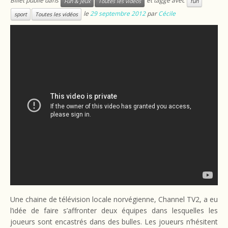
Billet publié dans
et taggé avec
Fun & Jeux
Toutes les vidéos
fun
le
29 septembre 2012
par
Cécile
sport
Toutes les vidéos
Une chaine de télévision locale norvégienne, Channel TV2, a eu
l’idée de faire s’affronter deux équipes dans lesquelles les
joueurs sont encastrés dans des bulles. Les joueurs n’hésitent