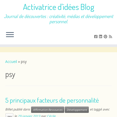
Activatrice d'idées Blog
Journal de découvertes : créativité, médias et développement
personnel.
Passer
au
contenu
Accueil
»
psy
psy
5 principaux facteurs de personnalité
Billet publié dans
et taggé avec
Affirmation-Ressources
Développement
le
29 janvier 2013
par
Cécile
psy