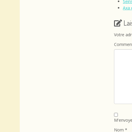
Sein
Axa 
La
Votre adr
Comment
M'envoye
Nom
*