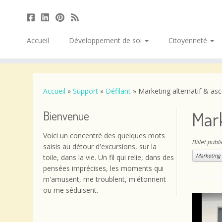
Accueil
Développement de soi
Citoyenneté
Passer
au
contenu
Accueil
»
Support
»
Défilant
»
Marketing alternatif & as
Mark
Bienvenue
Voici un concentré des quelques mots
Billet publ
saisis au détour d'excursions, sur la
Marketing 
toile, dans la vie. Un fil qui relie, dans des
pensées imprécises, les moments qui
m'amusent, me troublent, m'étonnent
ou me séduisent.