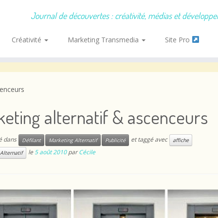
Journal de découvertes : créativité, médias et développ
Créativité
Marketing Transmedia
Site Pro
cenceurs
eting alternatif & ascenceurs
ié dans
et taggé avec
Défilant
Marketing Alternatif
Publicité
affiche
le
5 août 2010
par
Cécile
Alternatif