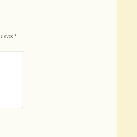
és avec
*