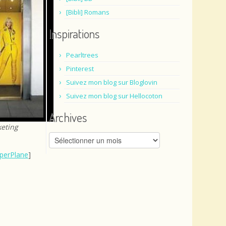
[Bibli] Romans
Inspirations
Pearltrees
Pinterest
Suivez mon blog sur Bloglovin
Suivez mon blog sur Hellocoton
Archives
keting
Archives
perPlane
]