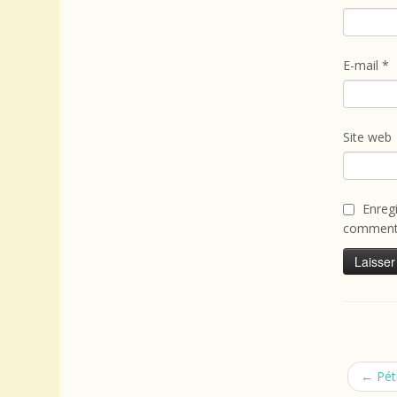
E-mail
*
Site web
Enreg
commenta
←
Péti