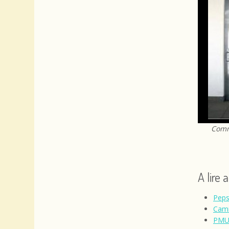
Comme
A lire 
Peps
Cami
PMU 