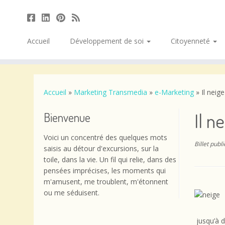
Accueil
Développement de soi
Citoyenneté
Passer
au
contenu
Accueil
»
Marketing Transmedia
»
e-Marketing
»
Il neig
Il n
Bienvenue
Voici un concentré des quelques mots
Billet publ
saisis au détour d'excursions, sur la
toile, dans la vie. Un fil qui relie, dans des
pensées imprécises, les moments qui
m'amusent, me troublent, m'étonnent
ou me séduisent.
jusqu’à d