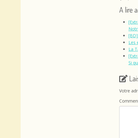
A lire 
[Ext
Notr
[BD]
Les 
La T
[Ext
Si q
La
Votre adr
Comment