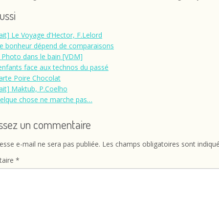
aussi
rait] Le Voyage d’Hector, F.Lelord
e bonheur dépend de comparaisons
 Photo dans le bain [VDM]
enfants face aux technos du passé
arte Poire Chocolat
rait] Maktub, P.Coelho
uelque chose ne marche pas…
issez un commentaire
esse e-mail ne sera pas publiée.
Les champs obligatoires sont indiqu
aire
*