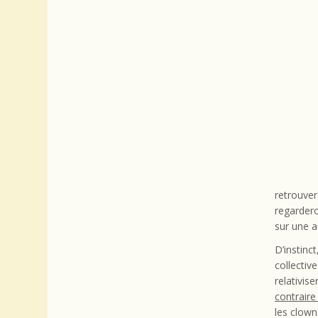
retrouver
regarder
sur une a
D’instinc
collecti
relativi
contraire
les clown