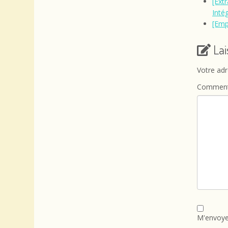
[Ext
Intég
[Emp
La
Votre adr
Comment
M'envoye