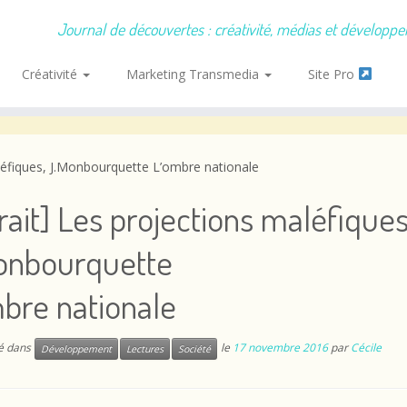
Journal de découvertes : créativité, médias et développ
Créativité
Marketing Transmedia
Site Pro
aléfiques, J.Monbourquette L’ombre nationale
rait] Les projections maléfiques
onbourquette
bre nationale
ié dans
le
17 novembre 2016
par
Cécile
Développement
Lectures
Société