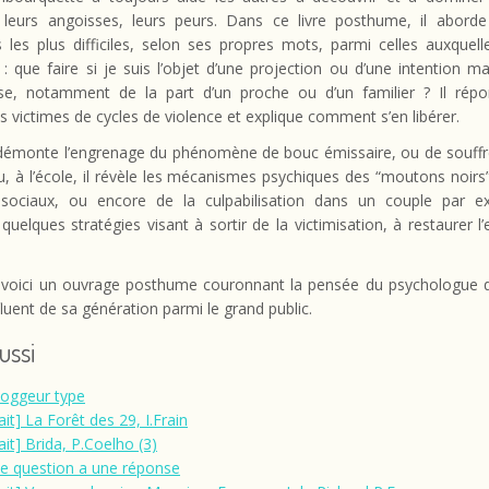
 leurs angoisses, leurs peurs. Dans ce livre posthume, il abord
 les plus difficiles, selon ses propres mots, parmi celles auxquell
: que faire si je suis l’objet d’une projection ou d’une intention mal
use, notamment de la part d’un proche ou d’un familier ? Il rép
 victimes de cycles de violence et explique comment s’en libérer.
 démonte l’engrenage du phénomène de bouc émissaire, ou de souffr
, à l’école, il révèle les mécanismes psychiques des “moutons noirs
sociaux, ou encore de la culpabilisation dans un couple par ex
quelques stratégies visant à sortir de la victimisation, à restaurer l
 voici un ouvrage posthume couronnant la pensée du psychologue 
nfluent de sa génération parmi le grand public.
aussi
loggeur type
ait] La Forêt des 29, I.Frain
ait] Brida, P.Coelho (3)
e question a une réponse