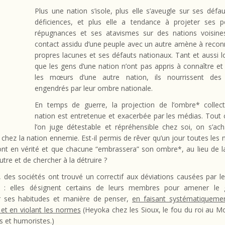
Plus une nation s’isole, plus elle s’aveugle sur ses défa
déficiences, et plus elle a tendance à projeter ses p
répugnances et ses atavismes sur des nations voisines
contact assidu d’une peuple avec un autre amène à recon
propres lacunes et ses défauts nationaux. Tant et aussi
que les gens d’une nation n’ont pas appris à connaître et
les mœurs d’une autre nation, ils nourrissent des
engendrés par leur ombre nationale.
En temps de guerre, la projection de l’ombre* collect
nation est entretenue et exacerbée par les médias. Tout
l’on juge détestable et répréhensible chez soi, on s’ac
 chez la nation ennemie. Est-il permis de rêver qu’un jour toutes les 
ont en vérité et que chacune “embrassera” son ombre*, au lieu de la
utre et de chercher à la détruire ?
t, des sociétés ont trouvé un correctif aux déviations causées par 
ve : elles désignent certains de leurs membres pour amener le
ser ses habitudes et manière de penser,
en faisant systématiquemen
 et en violant les normes
(Heyoka chez les Sioux, le fou du roi au M
s et humoristes.)