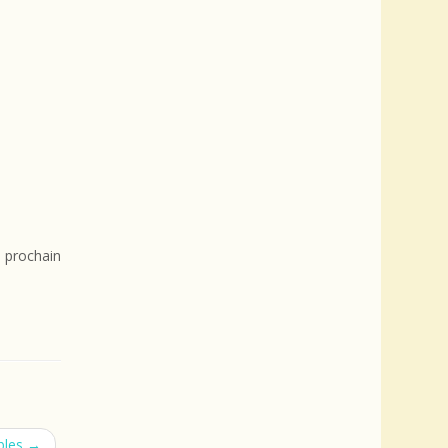
 prochain
bles
→