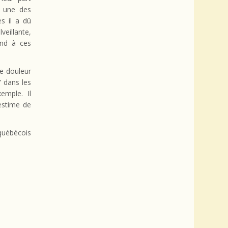
e une des
es il a dû
veillante,
ond à ces
e-douleur
” dans les
emple. Il
’estime de
québécois