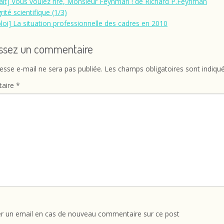
rait] Vous voulez rire, Monsieur Feynman ! de Richard P.Feynman
rité scientifique (1/3)
loi] La situation professionnelle des cadres en 2010
issez un commentaire
esse e-mail ne sera pas publiée.
Les champs obligatoires sont indiqu
aire
*
r un email en cas de nouveau commentaire sur ce post