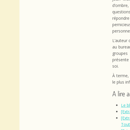
d’ombre,
questions
répondre 
pernicie
personnes
L’auteur
au bureau
groupes 
présente 
soi.
À terme,
le plus i
A lire 
Le b
[Extr
[Extr
Tout