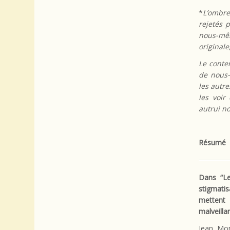
*
L’ombre
rejetés 
nous-mêm
originale
Le conte
de nous-
les autr
les voir
autrui no
Résumé
Dans “Le
stigmati
mettent 
malveilla
Jean Mon