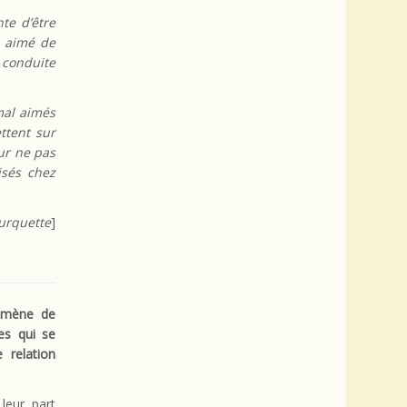
te d’être
l aimé de
 conduite
mal aimés
ttent sur
ur ne pas
isés chez
urquette
]
omène de
es qui se
 relation
leur part