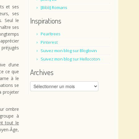
uts et ses
[Bibli] Romans
eurs, ses
Inspirations
. Seul le
naître ses
 longtemps
Pearltrees
 apprécier
Pinterest
 préjugés
Suivez mon blog sur Bloglovin
Suivez mon blog sur Hellocoton
ive d’une
Archives
 ce ce que
harne à le
Archives
nations se
 projeter
leur ombre
 groupe à
t tout le
oyen-Âge,