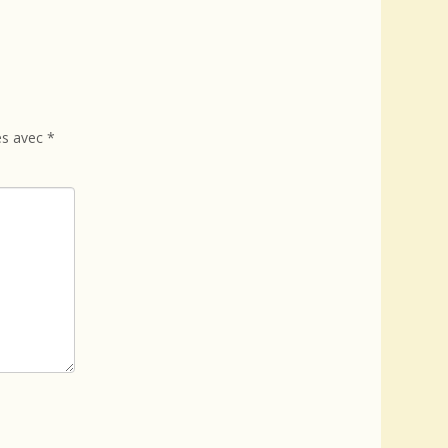
és avec
*