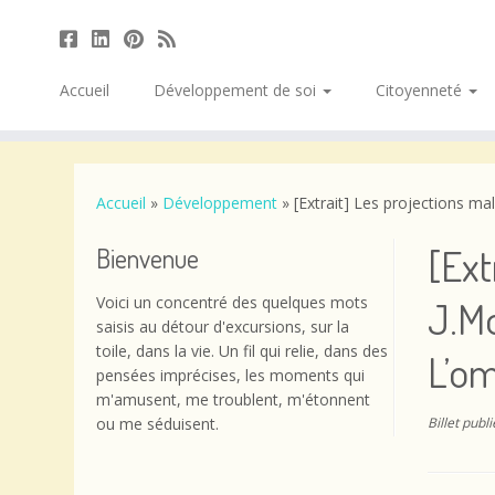
Accueil
Développement de soi
Citoyenneté
Passer
au
contenu
Accueil
»
Développement
»
[Extrait] Les projections m
[Ext
Bienvenue
Voici un concentré des quelques mots
J.M
saisis au détour d'excursions, sur la
toile, dans la vie. Un fil qui relie, dans des
L’om
pensées imprécises, les moments qui
m'amusent, me troublent, m'étonnent
ou me séduisent.
Billet publ