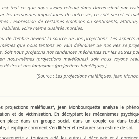
 est tout ce que nous avons refoulé dans l’inconscient par crain
par les personnes importantes de notre vie, ce côté secret et ma
es : expression de certaines émotions ou sentiments, attitude,
, habileté, voire même qualités morales.
nu de l’ombre devient la source de nos projections. Les aspects 
mêmes que nous tentons en vain d’éliminer de nos vies se proje
es. Soit nous projetons nos tendances méchantes sur les autres po
 en nous-mêmes (projections maléfiques), soit nous voyons réal
s désirs et nos fantasmes (projections bénéfiques ).
[Source :
Les projections maléfiques, Jean Monbo
s projections maléfiques”, Jean Monbourquette
analyse le phén
sation et de victimisation. En décryptant les mécanismes psychiqu
en place dans un groupe social, dans un couple ou dans toute
nte, il explique comment s’en libérer et restaurer son estime de soi.
bourquette a toujours aidé les autres à découvrir et à dominer 