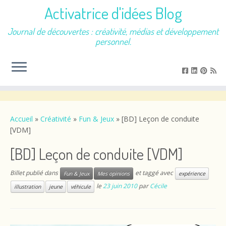
Activatrice d'idées Blog
Journal de découvertes : créativité, médias et développement
personnel.
Passer
au
contenu
Accueil
»
Créativité
»
Fun & Jeux
»
[BD] Leçon de conduite
[VDM]
[BD] Leçon de conduite [VDM]
Billet publié dans
et taggé avec
Fun & Jeux
Mes opinions
expérience
le
23 juin 2010
par
Cécile
illustration
jeune
véhicule