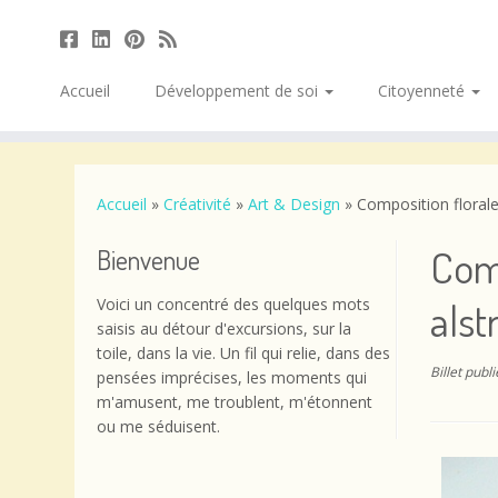
Accueil
Développement de soi
Citoyenneté
Passer
au
contenu
Accueil
»
Créativité
»
Art & Design
»
Composition florale 
Comp
Bienvenue
Voici un concentré des quelques mots
alst
saisis au détour d'excursions, sur la
toile, dans la vie. Un fil qui relie, dans des
Billet publ
pensées imprécises, les moments qui
m'amusent, me troublent, m'étonnent
ou me séduisent.