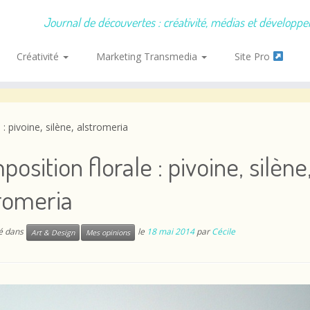
Journal de découvertes : créativité, médias et développ
Créativité
Marketing Transmedia
Site Pro
: pivoine, silène, alstromeria
osition florale : pivoine, silène
romeria
ié dans
le
18 mai 2014
par
Cécile
Art & Design
Mes opinions