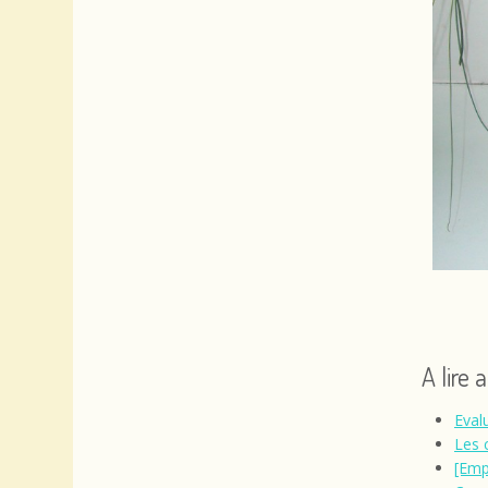
A lire 
Eval
Les c
[Emp