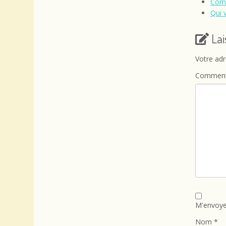
Compo
Qui 
La
Votre adr
Comment
M'envoye
Nom
*