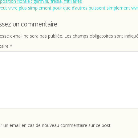
sition florale : germini, fresia, fritillaires
veut vivre plus simplement pour que d’autres puissent simplement vivr
issez un commentaire
esse e-mail ne sera pas publiée.
Les champs obligatoires sont indiqu
aire
*
r un email en cas de nouveau commentaire sur ce post