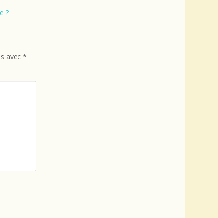
e ?
és avec
*