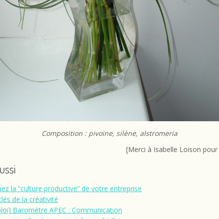
Composition : pivoine, silène, alstromeria
[Merci à Isabelle Loison pour
aussi
uez la “culture productive” de votre entreprise
lés de la créativité
loi] Baromètre APEC : Communication