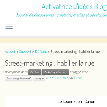
Activatrice d'idées Blog
Journal de découvertes : créativité, médias et développ
Passer
au
contenu
Accueil
»
Support
»
Défilant
»
Street-marketing : habiller la rue
Street-marketing : habiller la rue
Billet publié dans
et taggé avec
Défilant
Marketing Alternatif
le
1 février 2011
par
Cécile
Marketing Alternatif
marque
Le super zoom Canon