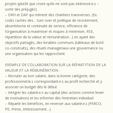
projets (plutôt que croire qu’ils ne sont pas intéressé.e.s –
sortir des préjugés)
– DRH et DAF qui mènent des chantiers transverses. (Ex. :
coûts cachés des… turn over et politique de recrutement,
absentéisme et continuité de service, efficience de
l’organisation à maximiser et risques à minimiser, RSE,
répartition de la valeur et rémunération…) en ayant des
objectifs partagés, des livrables communs (tableaux de bord
co-construits), des rituels manageriaux une gouvernance ou
une organisation qui les rapprochent.
EXEMPLE DE COLLABORATION SUR LA RÉPARTITION DE LA
VALEUR ET LA RÉMUNÉRATION :
– Recruter au bon salaire, dans la bonne catégorie, des
professionnel.le.s correspondant.e.s au profil recherché et y
associer un budget dès le début
– Intégrer les salarié.e.s au capital (des actions comme levier
de motivation) et les informer dès l’entretien individuel
– Répartir les bénéfices, en reverser aux salarié.e.s (PERCO,
PE, Prime, Intéressement…)