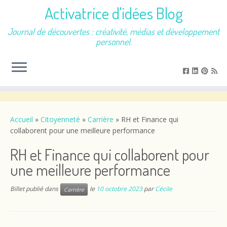
Activatrice d'idées Blog
Journal de découvertes : créativité, médias et développement
personnel.
Passer
au
contenu
Accueil
»
Citoyenneté
»
Carrière
»
RH et Finance qui
collaborent pour une meilleure performance
RH et Finance qui collaborent pour
une meilleure performance
Billet publié dans
le
10 octobre 2023
par
Cécile
Carrière