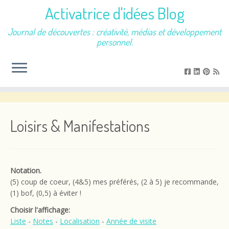
Activatrice d'idées Blog
Journal de découvertes : créativité, médias et développement
personnel.
Passer
au
contenu
Loisirs & Manifestations
Notation.
(5) coup de coeur, (4&5) mes préférés, (2 à 5) je recommande,
(1) bof, (0,5) à éviter !
Choisir l'affichage:
Liste
-
Notes
-
Localisation
-
Année de visite