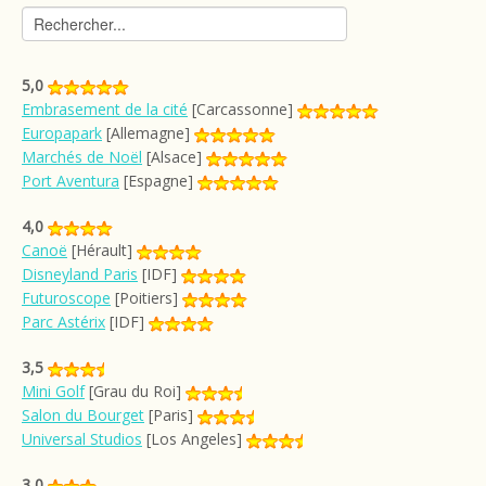
5,0
Embrasement de la cité
[Carcassonne]
Europapark
[Allemagne]
Marchés de Noël
[Alsace]
Port Aventura
[Espagne]
4,0
Canoë
[Hérault]
Disneyland Paris
[IDF]
Futuroscope
[Poitiers]
Parc Astérix
[IDF]
3,5
Mini Golf
[Grau du Roi]
Salon du Bourget
[Paris]
Universal Studios
[Los Angeles]
3,0