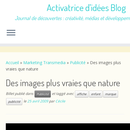
Activatrice d'idées Blog
Journal de découvertes : créativité, médias et développem
Passer
au
contenu
Accueil
»
Marketing Transmedia
»
Publicité
»
Des images plus
vraies que nature
Des images plus vraies que nature
Billet publié dans
et taggé avec
Publicité
affiche
enfant
marque
le
25 avril 2009
par
Cécile
publicité