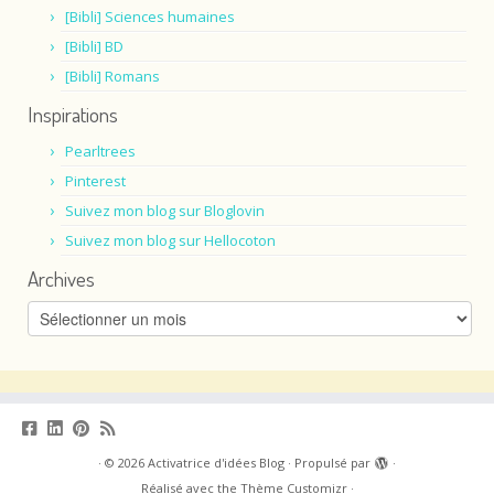
[Bibli] Sciences humaines
[Bibli] BD
[Bibli] Romans
Inspirations
Pearltrees
Pinterest
Suivez mon blog sur Bloglovin
Suivez mon blog sur Hellocoton
Archives
Archives
·
© 2026
Activatrice d'idées Blog
·
Propulsé par
·
Réalisé avec the
Thème Customizr
·