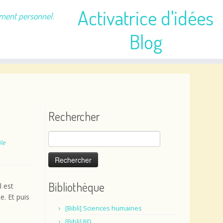
Activatrice d'idées
ement personnel.
Blog
Rechercher
Rechercher :
le
Bibliothèque
l est
e. Et puis
[Bibli] Sciences humaines
[Bibli] BD