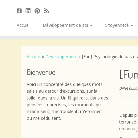
Accueil
Développement de soi
Citoyenneté
Passer
au
contenu
Accueil
»
Développement
»
[Fun] Psychologie de bas é
[Fun
Bienvenue
Voici un concentré des quelques mots
Billet publ
saisis au détour d'excursions, sur la
toile, dans la vie. Un fil qui relie, dans des
pensées imprécises, les moments qui
m'amusent, me troublent, m'étonnent
Depuis pl
ou me séduisent.
terrorisé
un beau jo