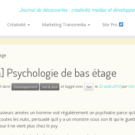
Journal de découvertes : créativité, médias et développ
Créativité
Marketing Transmedia
Site Pro
tage
] Psychologie de bas étage
ié dans
et taggé avec
le
22 août 2010
par
Céci
Développement
Fun & Jeux
fun
usieurs années un homme voit régulièrement un psychiatre parce qu’i
 toutes les nuits, persuadé qu’il y a un monstre sous son lit qui le guett
ur il ne vient plus chez le psy.