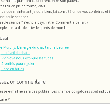
semaines plus tard celui-ci rencontre son patient.
z l’air en pleine forme, dit-il.
arce que maintenant je dors bien. J’ai consulté un de vos confrères et i
une seule séance !
seule séance ? s’écrit le psychiatre. Comment a-t-il fait ?
imple. Il m’a dit de scier les pieds de mon lit……
aussi
de Murphy. L’énergie du chat-tartine beurrée
] Le réveil du chat…
] PV Nova nous explique les tubes
 5 vérités pour rigoler
] Foot en bulles
issez un commentaire
esse e-mail ne sera pas publiée.
Les champs obligatoires sont indiqu
aire
*