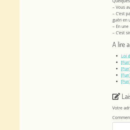
Quelques 
– Vous ave
– C’est p
guéri en 
– En une 
– C’est s
A lire 
Loi 
[Fun
[Fun
[Fun]
[Fun
La
Votre adr
Comment