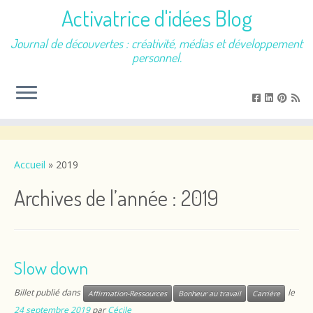
Activatrice d'idées Blog
Journal de découvertes : créativité, médias et développement
personnel.
Passer
au
contenu
Accueil
»
2019
Archives de l’année :
2019
Slow down
Billet publié dans
le
Affirmation-Ressources
Bonheur au travail
Carrière
24 septembre 2019
par
Cécile