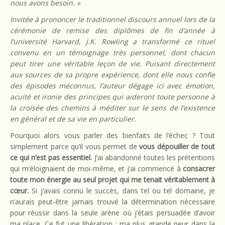
nous avons besoin. »
Invitée à prononcer le traditionnel discours annuel lors de la
cérémonie de remise des diplômes de fin d’année à
l’université Harvard, J.K. Rowling a transformé ce rituel
convenu en un témoignage très personnel, dont chacun
peut tirer une véritable leçon de vie. Puisant directement
aux sources de sa propre expérience, dont elle nous confie
des épisodes méconnus, l’auteur dégage ici avec émotion,
acuité et ironie des principes qui aideront toute personne à
la croisée des chemins à méditer sur le sens de l’existence
en général et de sa vie en particulier.
Pourquoi alors vous parler des bienfaits de l’échec ? Tout
simplement parce qu’il vous permet de
vous dépouiller de tout
ce qui n’est pas essentiel.
J’ai abandonné toutes les prétentions
qui m’éloignaient de moi-même, et j’ai commencé à
consacrer
toute mon énergie au seul projet qui me tenait véritablement à
cœur.
Si j’avais connu le succès, dans tel ou tel domaine, je
n’aurais peut-être jamais trouvé la détermination nécessaire
pour réussir dans la seule arène où j’étais persuadée d’avoir
ma place. Ce fut une libération : ma plus grande peur dans la