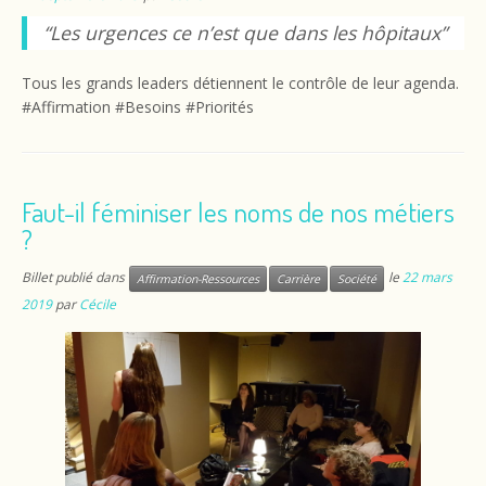
“Les urgences ce n’est que dans les hôpitaux”
Tous les grands leaders détiennent le contrôle de leur agenda.
#Affirmation #Besoins #Priorités
Faut-il féminiser les noms de nos métiers
?
Billet publié dans
le
22 mars
Affirmation-Ressources
Carrière
Société
2019
par
Cécile