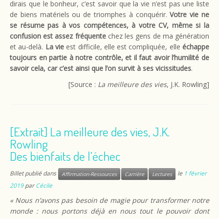
dirais que le bonheur, c’est savoir que la vie n’est pas une liste
de biens matériels ou de triomphes à conquérir.
Votre vie ne
se résume pas à vos compétences, à votre CV, même si la
confusion est assez fréquente
chez les gens de ma génération
et au-delà.
La vie
est difficile, elle est compliquée, elle
échappe
toujours en partie à notre contrôle, et il faut avoir l’humilité de
savoir cela, car c’est ainsi que l’on survit à ses vicissitudes
.
[Source :
La meilleure des vies
, J.K. Rowling]
[Extrait] La meilleure des vies, J.K.
Rowling
Des bienfaits de l’échec
Billet publié dans
le
1 février
Affirmation-Ressources
Carrière
Lectures
2019
par
Cécile
« Nous n’avons pas besoin de magie pour transformer notre
monde : nous portons déjà en nous tout le pouvoir dont