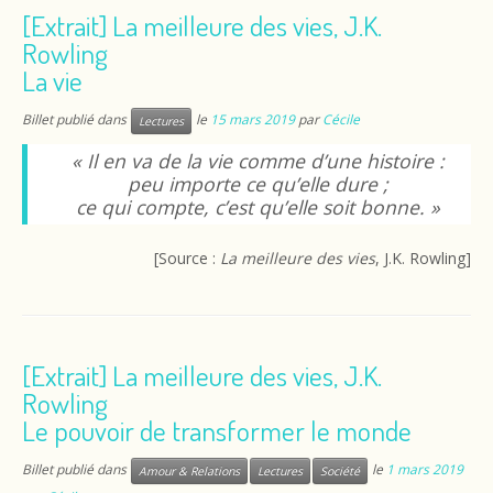
[Extrait] La meilleure des vies, J.K.
Rowling
La vie
Billet publié dans
le
15 mars 2019
par
Cécile
Lectures
« Il en va de la vie comme d’une histoire :
peu importe ce qu’elle dure ;
ce qui compte, c’est qu’elle soit bonne. »
[Source :
La meilleure des vies
, J.K. Rowling]
[Extrait] La meilleure des vies, J.K.
Rowling
Le pouvoir de transformer le monde
Billet publié dans
le
1 mars 2019
Amour & Relations
Lectures
Société