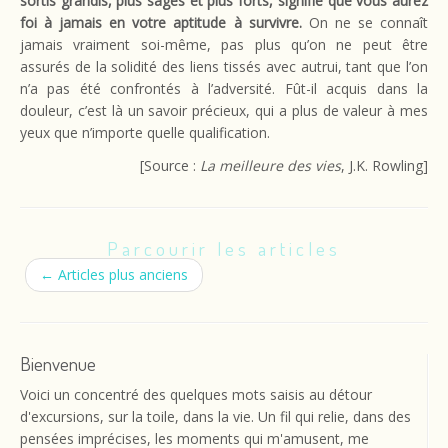
sortis grandis, plus sages et plus forts, signifie que vous aurez
foi à jamais en votre aptitude à survivre.
On ne se connaît
jamais vraiment soi-même, pas plus qu’on ne peut être
assurés de la solidité des liens tissés avec autrui, tant que l’on
n’a pas été confrontés à l’adversité. Fût-il acquis dans la
douleur, c’est là un savoir précieux, qui a plus de valeur à mes
yeux que n’importe quelle qualification.
[Source :
La meilleure des vies
, J.K. Rowling]
Parcourir les articles
←
Articles plus anciens
Bienvenue
Voici un concentré des quelques mots saisis au détour
d'excursions, sur la toile, dans la vie. Un fil qui relie, dans des
pensées imprécises, les moments qui m'amusent, me